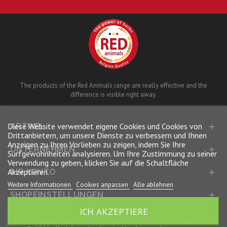
The products of the Red Animals range are really effective and the
difference is visible right away.
Diese Website verwendet eigene Cookies und Cookies von
ARTIKEL

Drittanbietern, um unsere Dienste zu verbessern und Ihnen
Anzeigen zu Ihren Vorlieben zu zeigen, indem Sie Ihre
UNTERNEHMEN

Surfgewohnheiten analysieren. Um Ihre Zustimmung zu seiner
Verwendung zu geben, klicken Sie auf die Schaltfläche
Akzeptieren.
IHR KONTO

Weitere Informationen
Cookies anpassen
Alle ablehnen
SHOPEINSTELLUNGEN

ICH AKZEPTIERE