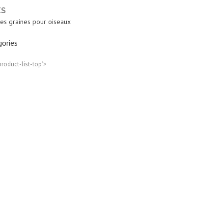
ES
es graines pour oiseaux
ories
product-list-top">