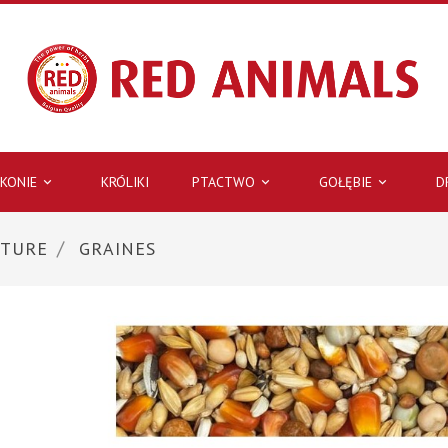
KONIE
KRÓLIKI
PTACTWO
GOŁĘBIE
D



ITURE
GRAINES