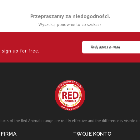
Przepraszamy za niedogodności.
Wyszukaj ponownie to co szukasz
sign up for free.
ucts of the Red Animals range are really effective and the difference is visible ri
 FIRMA
TWOJE KONTO