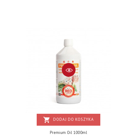
shopping_cart
DODAJ DO KOSZYKA
Premium Oil 1000ml