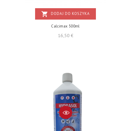
shopping_cart
DODAJ DO KOSZYKA
Calcimax 500ml
Cena
16,50 €