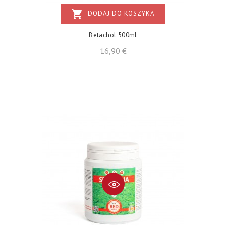
shopping_cart
DODAJ DO KOSZYKA
Betachol 500ml
Cena
16,90 €