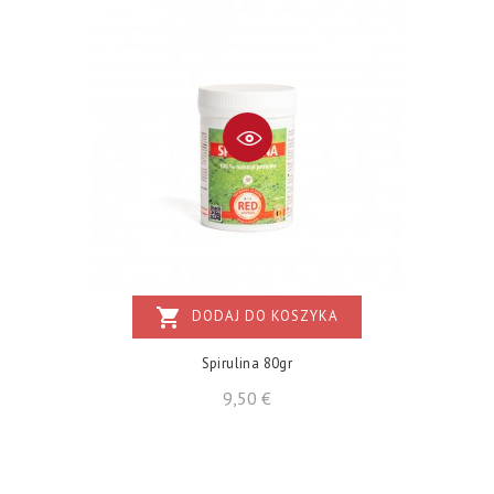
shopping_cart
DODAJ DO KOSZYKA
Spirulina 80gr
Cena
9,50 €