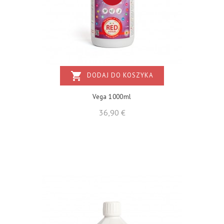
shopping_cart
DODAJ DO KOSZYKA
Vega 1000ml
Cena
36,90 €