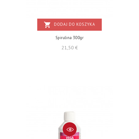
shopping_cart
DODAJ DO KOSZYKA
Spirulina 300gr
Cena
21,50 €