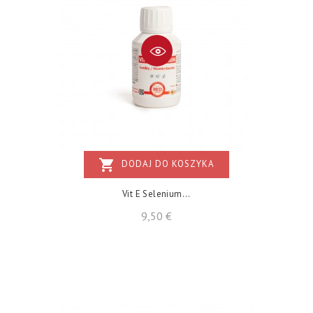
shopping_cart
DODAJ DO KOSZYKA
Vit E Selenium...
Cena
9,50 €