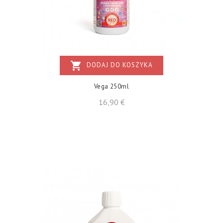
shopping_cart
DODAJ DO KOSZYKA
Vega 250ml
Cena
16,90 €