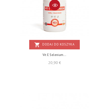
shopping_cart
DODAJ DO KOSZYKA
Vit E Selenium...
Cena
20,90 €