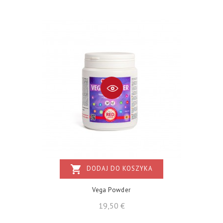
shopping_cart
DODAJ DO KOSZYKA
Vega Powder
Cena
19,50 €