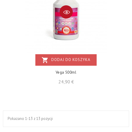
shopping_cart
DODAJ DO KOSZYKA
Vega 500ml
Cena
24,90 €
Pokazano 1-13 z 13 pozycji