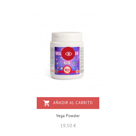
shopping_cart
AÑADIR AL CARRITO
Vega Powder
Precio
19,50 €