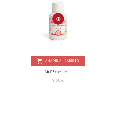
shopping_cart
AÑADIR AL CARRITO
Vit E Selenium...
Precio
9,50 €