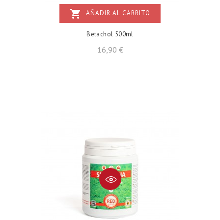
shopping_cart
AÑADIR AL CARRITO
Betachol 500ml
Precio
16,90 €