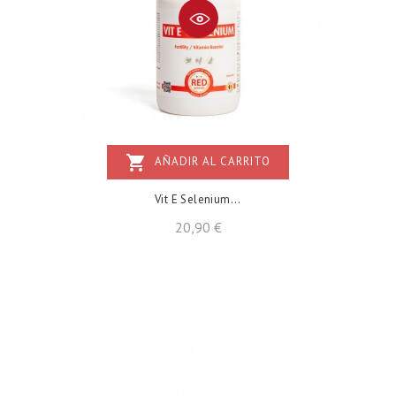
shopping_cart
AÑADIR AL CARRITO
Vit E Selenium...
Precio
20,90 €