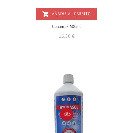
shopping_cart
AÑADIR AL CARRITO
Calcimax 500ml
Precio
16,50 €