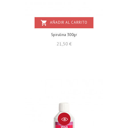
shopping_cart
AÑADIR AL CARRITO
Spirulina 300gr
Precio
21,50 €