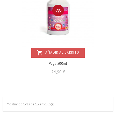
shopping_cart
AÑADIR AL CARRITO
Vega 500ml
Precio
24,90 €
Mostrando 1-13 de 13 artículo(s)