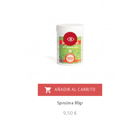
shopping_cart
AÑADIR AL CARRITO
Spirulina 80gr
Precio
9,50 €