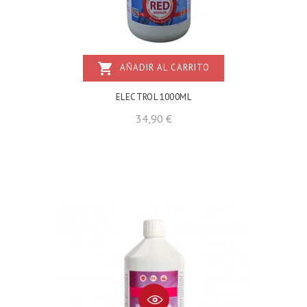
shopping_cart
AÑADIR AL CARRITO
ELECTROL 1000ML
Precio
34,90 €