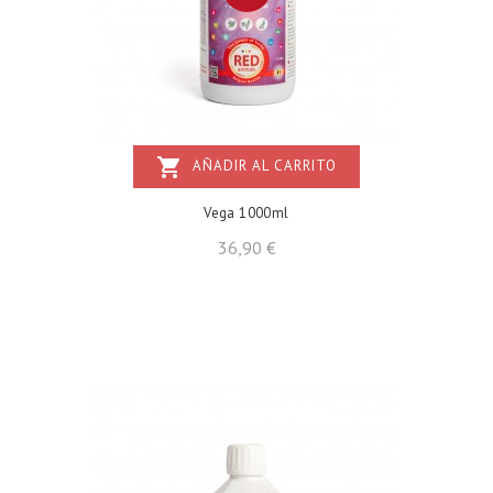
shopping_cart
AÑADIR AL CARRITO
Vega 1000ml
Precio
36,90 €