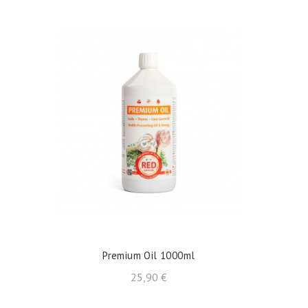
shopping_cart
AÑADIR AL CARRITO
Premium Oil 1000ml
Precio
25,90 €