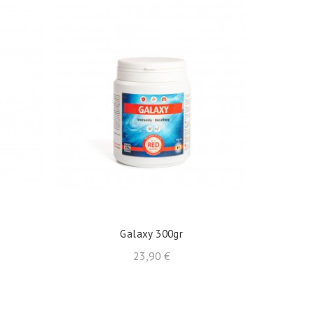
shopping_cart
AÑADIR AL CARRITO
Galaxy 300gr
Precio
23,90 €