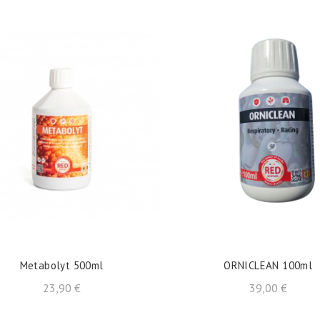
shopping_cart
shopping_cart
AÑADIR AL CARRITO
AÑADIR AL CARRITO
Metabolyt 500ml
ORNICLEAN 100ml
Precio
Precio
23,90 €
39,00 €