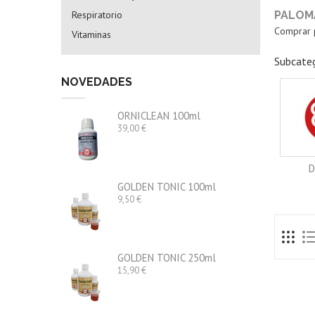
Respiratorio
PALOM
Comprar p
Vitaminas
Subcateg
NOVEDADES
ORNICLEAN 100ml
Precio
39,00 €
D
GOLDEN TONIC 100ml
Precio
9,50 €
GOLDEN TONIC 250ml
Precio
15,90 €