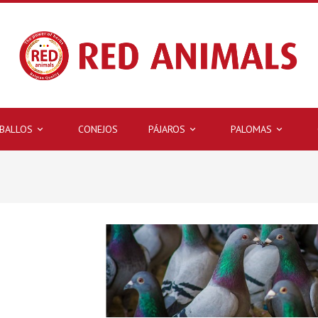
BALLOS
CONEJOS
PÁJAROS
PALOMAS


