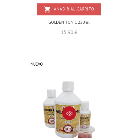
shopping_cart
AÑADIR AL CARRITO
GOLDEN TONIC 250ml
Precio
15,90 €
NUEVO