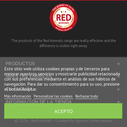
The products of the Red Animals range are really effective and the
difference is visible right away.
PRODUCTOS

Este sitio web utiliza cookies propias y de terceros para
mejorar nuestros servicios y mostrarle publicidad relacionada
NUESTRA EMPRESA

con sus preferencias mediante el análisis de sus hábitos de
navegación. Para dar su consentimiento para su uso, presione
el botón Aceptar.
SU CUENTA

Más información
Personalizar las cookies
Rechazar todo
INFORMACIÓN DE LA TIENDA

ACEPTO
© 2026 - Red-Animals -
Created by Agence Comm-unique