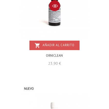
shopping_cart
AÑADIR AL CARRITO
ORNICLEAN
Precio
23,90 €
NUEVO