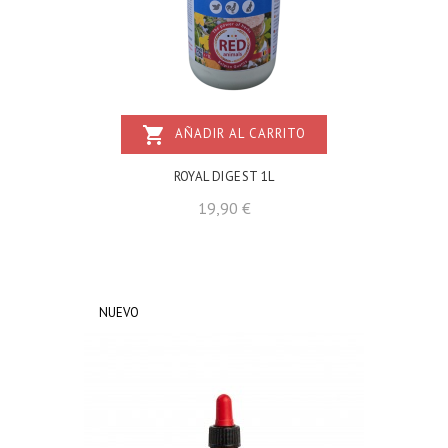
shopping_cart
AÑADIR AL CARRITO
ROYAL DIGEST 1L
Precio
19,90 €
NUEVO