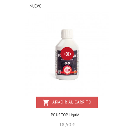
NUEVO
shopping_cart
AÑADIR AL CARRITO
POUSTOP Liquid...
Precio
18,50 €