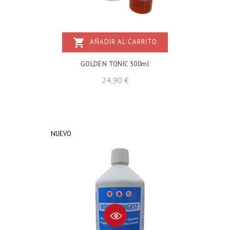
shopping_cart
AÑADIR AL CARRITO
GOLDEN TONIC 500ml
Precio
24,90 €
NUEVO