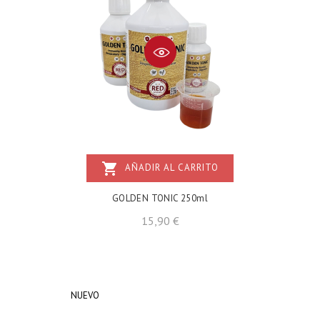
shopping_cart
AÑADIR AL CARRITO
GOLDEN TONIC 250ml
Precio
15,90 €
NUEVO