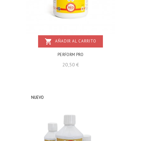
shopping_cart
AÑADIR AL CARRITO
PERFORM PRO
Precio
20,50 €
NUEVO