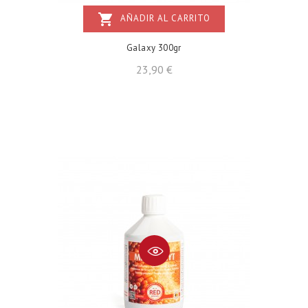
shopping_cart
AÑADIR AL CARRITO
Galaxy 300gr
Precio
23,90 €