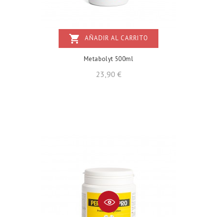
shopping_cart
AÑADIR AL CARRITO
Metabolyt 500ml
Precio
23,90 €