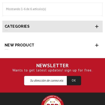
Mostrando 1-6 de 6 artículo(s)

CATEGORIES

NEW PRODUCT
NEWSLETTER
Wants to get latest updates! sign up for free.