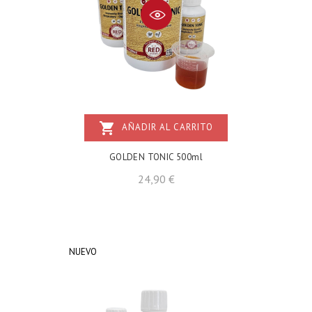
shopping_cart
AÑADIR AL CARRITO
GOLDEN TONIC 500ml
Precio
24,90 €
NUEVO