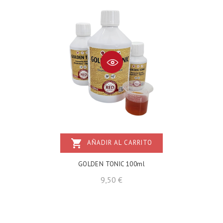
shopping_cart
AÑADIR AL CARRITO
GOLDEN TONIC 100ml
Precio
9,50 €