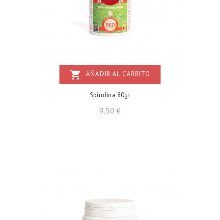
shopping_cart
AÑADIR AL CARRITO
Spirulina 80gr
Precio
9,50 €