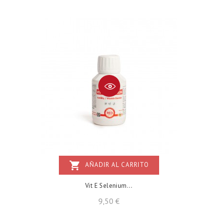
shopping_cart
AÑADIR AL CARRITO
Vit E Selenium...
Precio
9,50 €