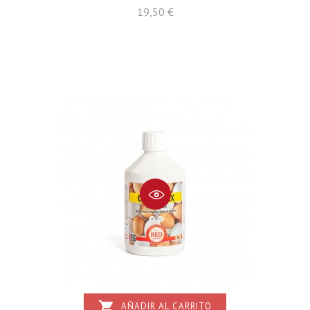
Precio
19,50 €
shopping_cart
AÑADIR AL CARRITO