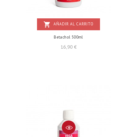
shopping_cart
AÑADIR AL CARRITO
Betachol 500ml
Precio
16,90 €