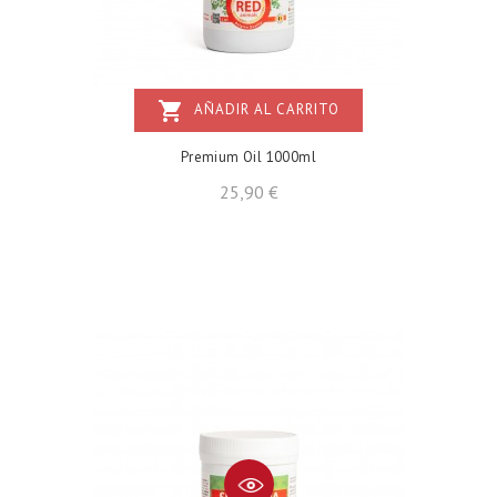
shopping_cart
AÑADIR AL CARRITO
Premium Oil 1000ml
Precio
25,90 €