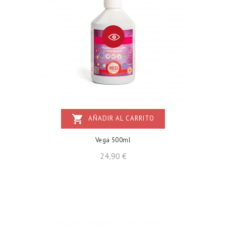
shopping_cart
AÑADIR AL CARRITO
Vega 500ml
Precio
24,90 €