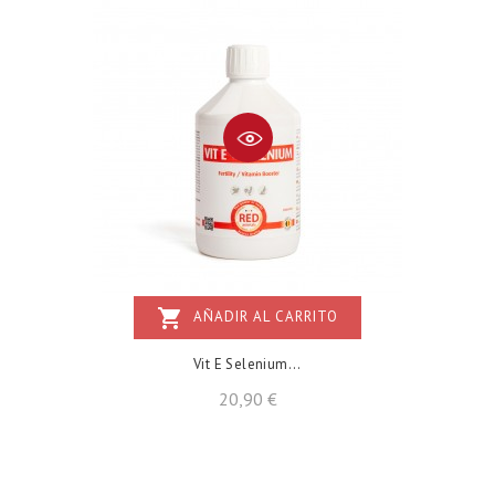
shopping_cart
AÑADIR AL CARRITO
Vit E Selenium...
Precio
20,90 €