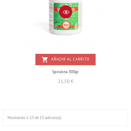
shopping_cart
AÑADIR AL CARRITO
Spirulina 300gr
Precio
21,50 €
Mostrando 1-13 de 13 artículo(s)