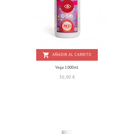
shopping_cart
AÑADIR AL CARRITO
Vega 1000ml
Precio
36,90 €