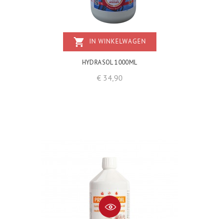
shopping_cart
IN WINKELWAGEN
HYDRASOL 1000ML
Prijs
€ 34,90