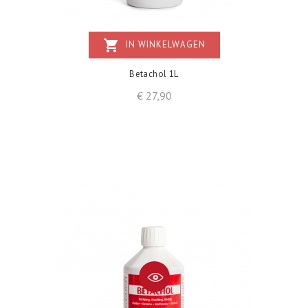
shopping_cart
IN WINKELWAGEN
Betachol 1L
Prijs
€ 27,90