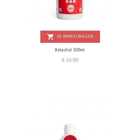
shopping_cart
IN WINKELWAGEN
Betachol 500ml
Prijs
€ 16,90