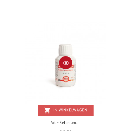
shopping_cart
IN WINKELWAGEN
Vit E Selenium...