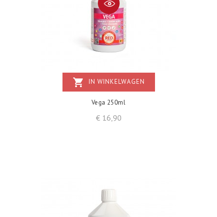
shopping_cart
IN WINKELWAGEN
Vega 250ml
Prijs
€ 16,90