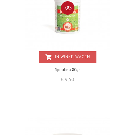
shopping_cart
IN WINKELWAGEN
Spirulina 80gr
Prijs
€ 9,50