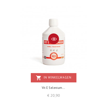
shopping_cart
IN WINKELWAGEN
Vit E Selenium...
Prijs
€ 20,90