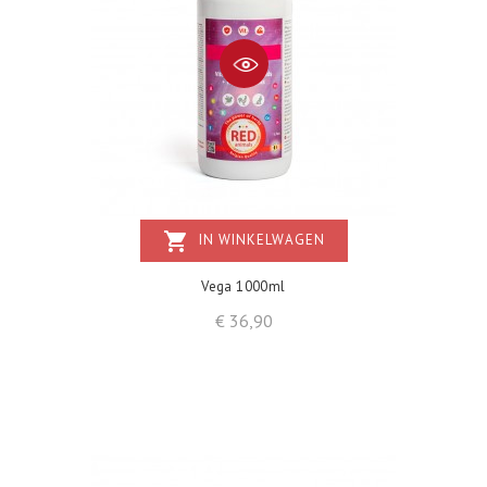
shopping_cart
IN WINKELWAGEN
Vega 1000ml
Prijs
€ 36,90