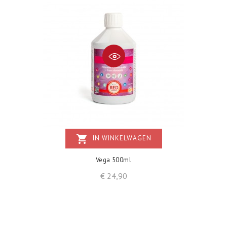
shopping_cart
IN WINKELWAGEN
Vega 500ml
Prijs
€ 24,90