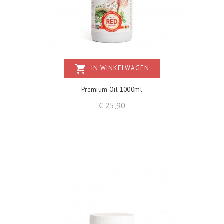
shopping_cart
IN WINKELWAGEN
Premium Oil 1000ml
Prijs
€ 25,90