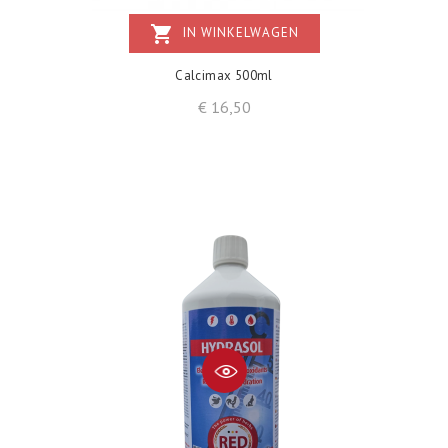
shopping_cart
IN WINKELWAGEN
Calcimax 500ml
Prijs
€ 16,50