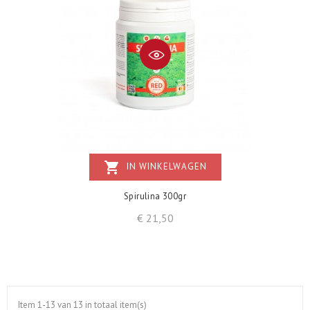
shopping_cart
IN WINKELWAGEN
Spirulina 300gr
Prijs
€ 21,50
Item 1-13 van 13 in totaal item(s)