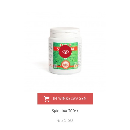
shopping_cart
IN WINKELWAGEN
Spirulina 300gr
Prijs
€ 21,50