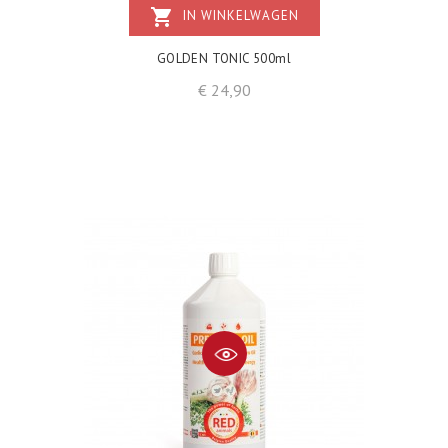
shopping_cart
IN WINKELWAGEN
GOLDEN TONIC 500ml
Prijs
€ 24,90