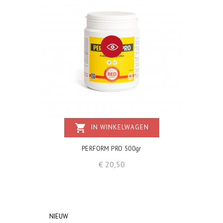
shopping_cart
IN WINKELWAGEN
PERFORM PRO 500gr
Prijs
€ 20,50
NIEUW