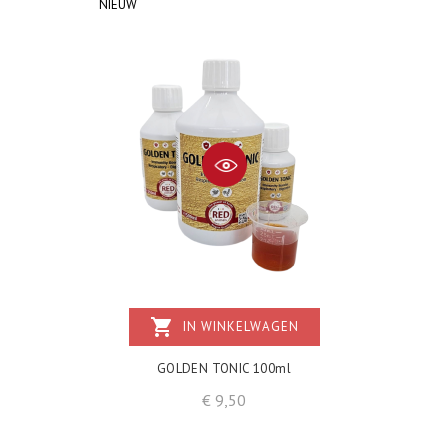
NIEUW
shopping_cart
IN WINKELWAGEN
GOLDEN TONIC 100ml
Prijs
€ 9,50