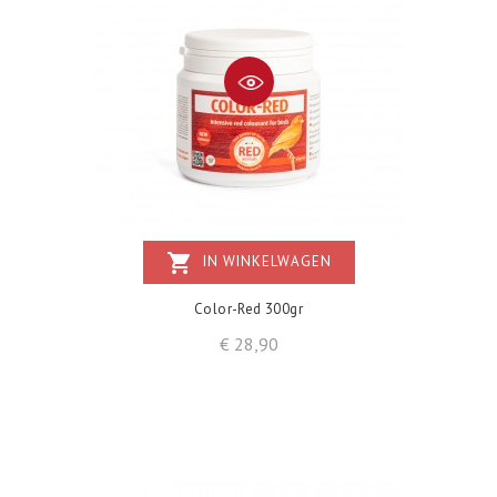
shopping_cart
IN WINKELWAGEN
Color-Red 300gr
Prijs
€ 28,90