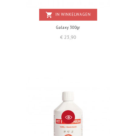
shopping_cart
IN WINKELWAGEN
Galaxy 300gr
Prijs
€ 23,90