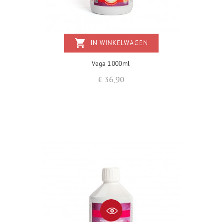
shopping_cart
IN WINKELWAGEN
Vega 1000ml
Prijs
€ 36,90