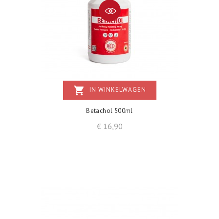
shopping_cart
IN WINKELWAGEN
Betachol 500ml
Prijs
€ 16,90