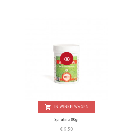
shopping_cart
IN WINKELWAGEN
Spirulina 80gr
Prijs
€ 9,50