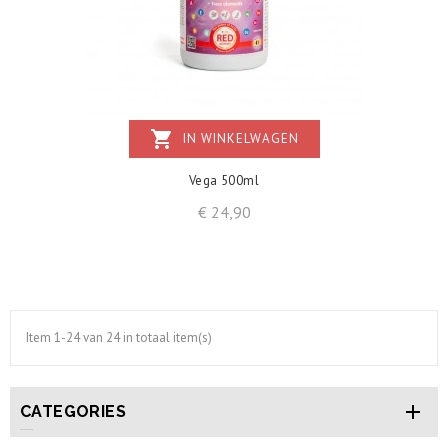
shopping_cart
IN WINKELWAGEN
Vega 500ml
Prijs
€ 24,90
Item 1-24 van 24 in totaal item(s)

CATEGORIES