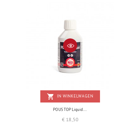
shopping_cart
IN WINKELWAGEN
POUSTOP Liquid...
Prijs
€ 18,50