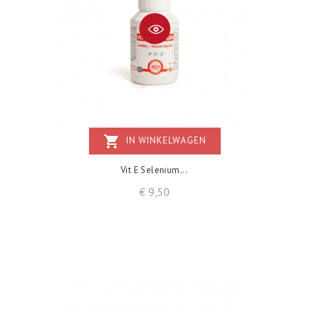
shopping_cart
IN WINKELWAGEN
Vit E Selenium...
Prijs
€ 9,50