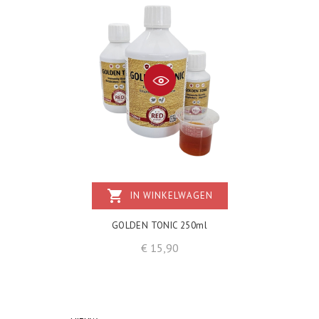
shopping_cart
IN WINKELWAGEN
GOLDEN TONIC 250ml
Prijs
€ 15,90