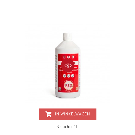
shopping_cart
IN WINKELWAGEN
Betachol 1L