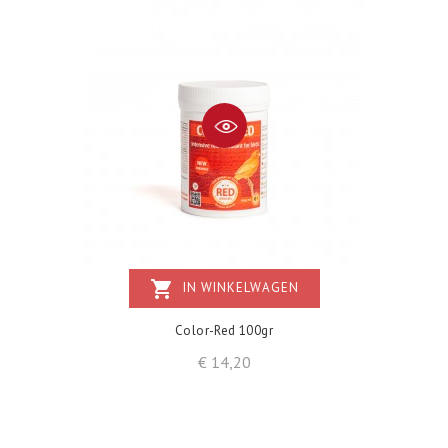
shopping_cart
IN WINKELWAGEN
Color-Red 100gr
Prijs
€ 14,20