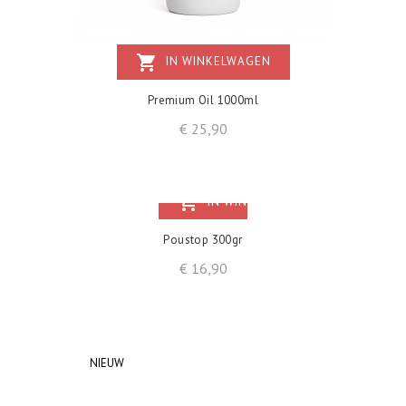
shopping_cart
IN WINKELWAGEN
Premium Oil 1000ml
Prijs
€ 25,90
shopping_cart
IN WINKELWAGEN
Poustop 300gr
Prijs
€ 16,90
NIEUW