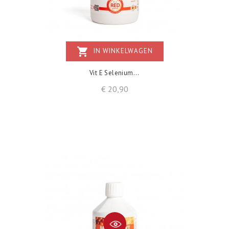
shopping_cart
IN WINKELWAGEN
Vit E Selenium...
Prijs
€ 20,90