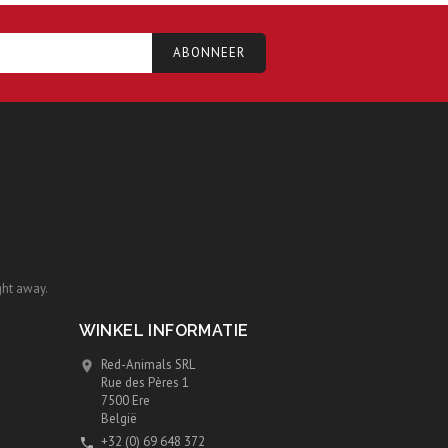
ght away.
WINKEL INFORMATIE
Red-Animals SRL

Rue des Pères 1
7500 Ere
België
+32 (0) 69 648 372
