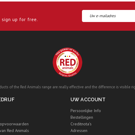
sign up for free.
ucts of the Red Animals range are really effective and the difference is visible ri
DRIJF
UW ACCOUNT
Persoonlijke Info
Bestellingen
opvoorwaarden
Creditnota's
 van Red Animals
Adressen