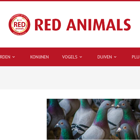
ARDEN
KONIJNEN
VOGELS
DUIVEN
PLU


