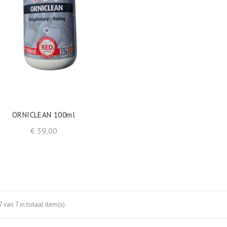
shopping_cart
IN WINKELWAGEN
ORNICLEAN 100ml
Prijs
€ 39,00
 van 7 in totaal item(s)