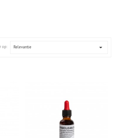

r op:
Relevantie