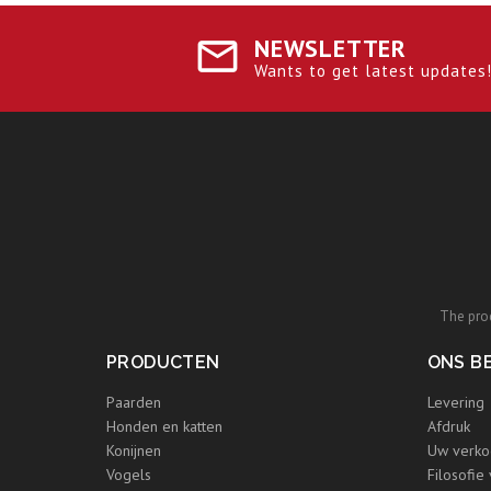
NEWSLETTER
Wants to get latest updates! 
The prod
PRODUCTEN
ONS BE
Paarden
Levering
Honden en katten
Afdruk
Konijnen
Uw verko
Vogels
Filosofie