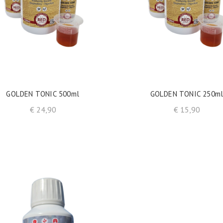
shopping_cart
shopping_cart
IN WINKELWAGEN
IN WINKELWAGEN
GOLDEN TONIC 500ml
GOLDEN TONIC 250m
Prijs
Prijs
€ 24,90
€ 15,90