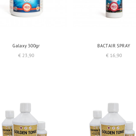
shopping_cart
shopping_cart
IN WINKELWAGEN
IN WINKELWAGEN
Galaxy 300gr
BACTAIR SPRAY
Prijs
Prijs
€ 23,90
€ 16,90