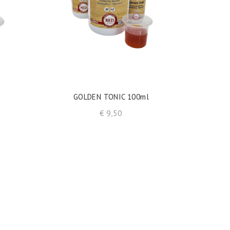
shopping_cart
IN WINKELWAGEN
l
GOLDEN TONIC 100ml
Prijs
€ 9,50