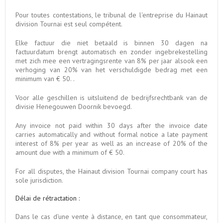
Pour toutes contestations, le tribunal de l'entreprise du Hainaut
division Tournai est seul compétent.
Elke factuur die niet betaald is binnen 30 dagen na
factuurdatum brengt automatisch en zonder ingebrekestelling
met zich mee een vertragingsrente van 8% per jaar alsook een
verhoging van 20% van het verschuldigde bedrag met een
minimum van € 50. .
Voor alle geschillen is uitsluitend de bedrijfsrechtbank van de
divisie Henegouwen Doornik bevoegd.
Any invoice not paid within 30 days after the invoice date
carries automatically and without formal notice a late payment
interest of 8% per year as well as an increase of 20% of the
amount due with a minimum of € 50.
For all disputes, the Hainaut division Tournai company court has
sole jurisdiction.
Délai de rétractation :
Dans le cas d'une vente à distance, en tant que consommateur,