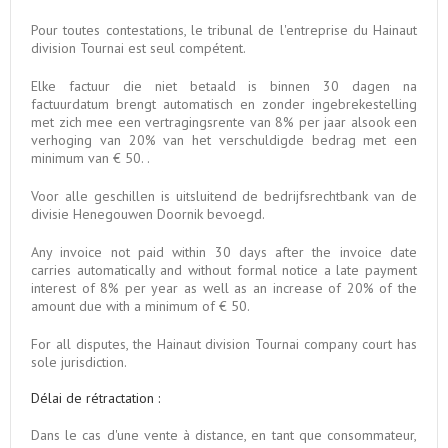
Pour toutes contestations, le tribunal de l'entreprise du Hainaut
division Tournai est seul compétent.
Elke factuur die niet betaald is binnen 30 dagen na
factuurdatum brengt automatisch en zonder ingebrekestelling
met zich mee een vertragingsrente van 8% per jaar alsook een
verhoging van 20% van het verschuldigde bedrag met een
minimum van € 50. .
Voor alle geschillen is uitsluitend de bedrijfsrechtbank van de
divisie Henegouwen Doornik bevoegd.
Any invoice not paid within 30 days after the invoice date
carries automatically and without formal notice a late payment
interest of 8% per year as well as an increase of 20% of the
amount due with a minimum of € 50.
For all disputes, the Hainaut division Tournai company court has
sole jurisdiction.
Délai de rétractation :
Dans le cas d'une vente à distance, en tant que consommateur,