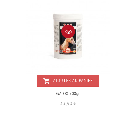
shopping_cart
AJOUTER AU PANIER
GALOX 700gr
Prix
33,90 €