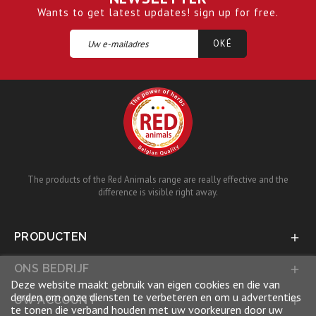
Wants to get latest updates! sign up for free.
The products of the Red Animals range are really effective and the
difference is visible right away.
PRODUCTEN

ONS BEDRIJF

Deze website maakt gebruik van eigen cookies en die van
derden om onze diensten te verbeteren en om u advertenties
UW ACCOUNT

te tonen die verband houden met uw voorkeuren door uw