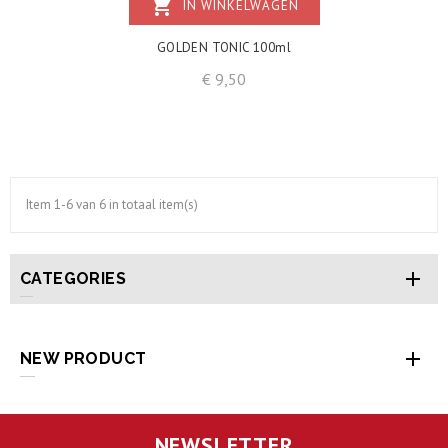
shopping_cart
IN WINKELWAGEN
GOLDEN TONIC 100ml
Prijs
€ 9,50
Item 1-6 van 6 in totaal item(s)

CATEGORIES

NEW PRODUCT
NEWSLETTER