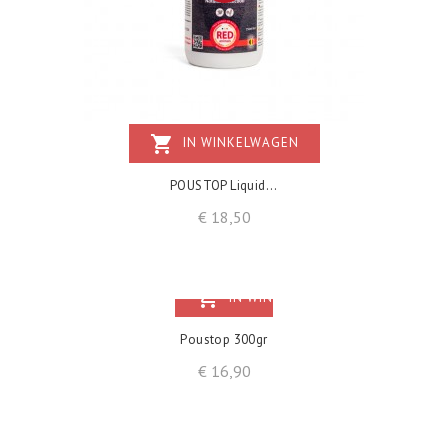
shopping_cart
IN WINKELWAGEN
POUSTOP Liquid...
Prijs
€ 18,50
shopping_cart
IN WINKELWAGEN
Poustop 300gr
Prijs
€ 16,90