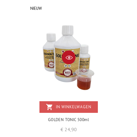
NIEUW
shopping_cart
IN WINKELWAGEN
GOLDEN TONIC 500ml
Prijs
€ 24,90