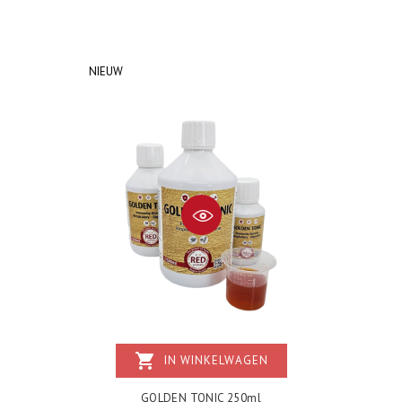
NIEUW
shopping_cart
IN WINKELWAGEN
GOLDEN TONIC 250ml