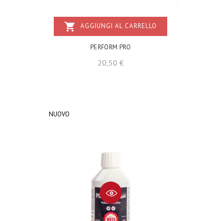
shopping_cart
AGGIUNGI AL CARRELLO
PERFORM PRO
Prezzo
20,50 €
NUOVO