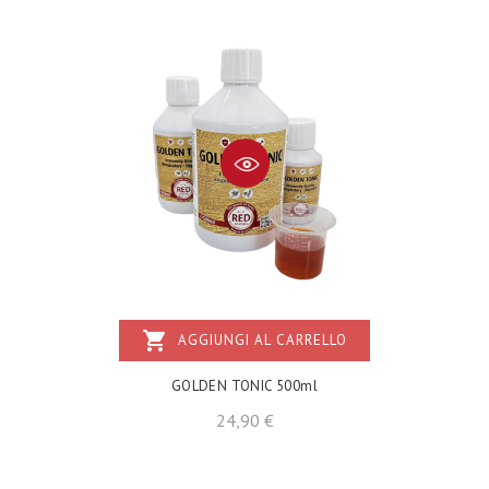
shopping_cart
AGGIUNGI AL CARRELLO
GOLDEN TONIC 500ml
Prezzo
24,90 €