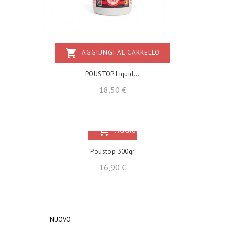
shopping_cart
AGGIUNGI AL CARRELLO
POUSTOP Liquid...
Prezzo
18,50 €
shopping_cart
AGGIUNGI AL CARRELLO
Poustop 300gr
Prezzo
16,90 €
NUOVO