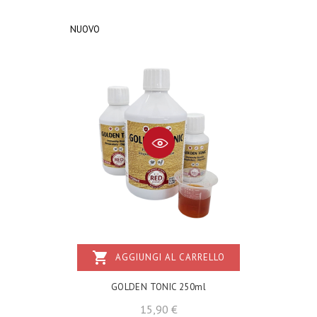
NUOVO
shopping_cart
AGGIUNGI AL CARRELLO
GOLDEN TONIC 250ml
Prezzo
15,90 €