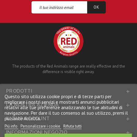
The products of the Red Animals range are really effective and the
difference is visible right away.
PRODOTTI

Questo sito utilizza cookie propri e di terze parti per
migliorare i nostri servizi e mostrarti annunci pubblicitari
LA NOSTRA AZIENDA

relativi alle tue preferenze analizzando le tue abitudini di
navigazione. Per dare il tuo consenso al suo utilizzo, premi il
pulsante Accetta.
IL TUO ACCOUNT

Piú info
Personalizzare i cookie
Rifiuta tutti
INFORMAZIONI NEGOZIO
