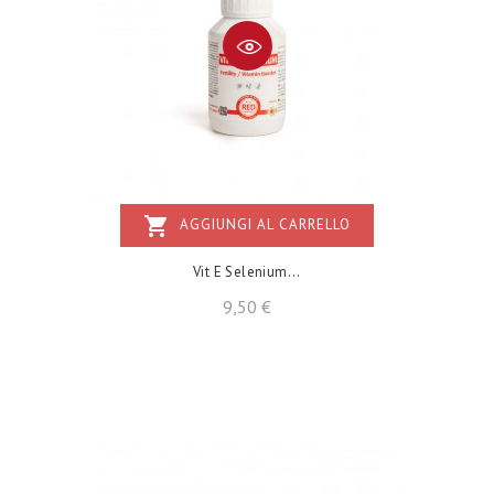
shopping_cart
AGGIUNGI AL CARRELLO
Vit E Selenium...
Prezzo
9,50 €