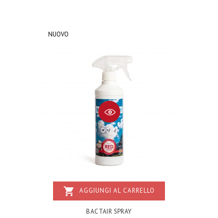
NUOVO
shopping_cart
AGGIUNGI AL CARRELLO
BACTAIR SPRAY