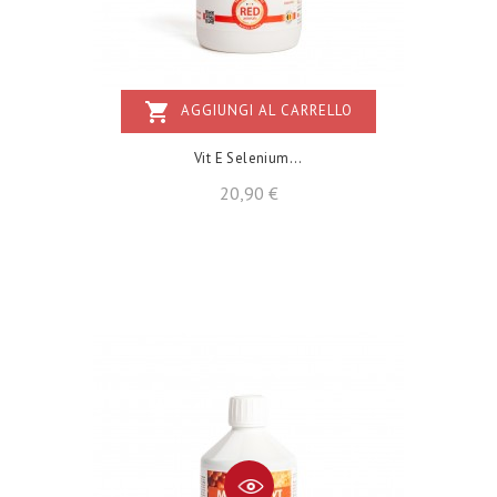
shopping_cart
AGGIUNGI AL CARRELLO
Vit E Selenium...
Prezzo
20,90 €