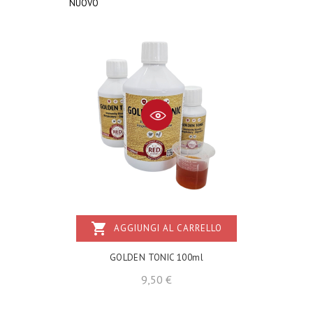
NUOVO
shopping_cart
AGGIUNGI AL CARRELLO
GOLDEN TONIC 100ml
Prezzo
9,50 €