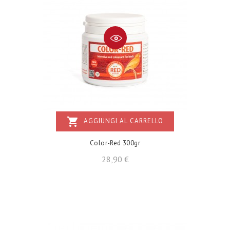
shopping_cart
AGGIUNGI AL CARRELLO
Color-Red 300gr
Prezzo
28,90 €