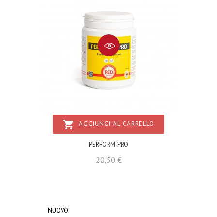
shopping_cart
AGGIUNGI AL CARRELLO
PERFORM PRO
Prezzo
20,50 €
NUOVO