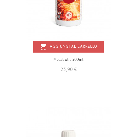
shopping_cart
AGGIUNGI AL CARRELLO
Metabolit 500ml
Prezzo
23,90 €