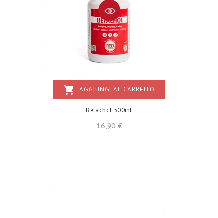
shopping_cart
AGGIUNGI AL CARRELLO
Betachol 500ml
Prezzo
16,90 €