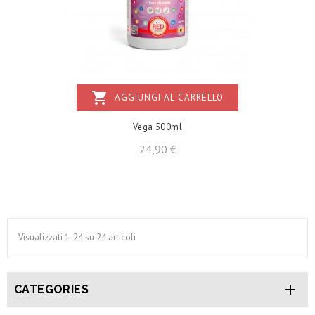
shopping_cart
AGGIUNGI AL CARRELLO
Vega 500ml
Prezzo
24,90 €
Visualizzati 1-24 su 24 articoli

CATEGORIES