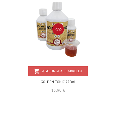
shopping_cart
AGGIUNGI AL CARRELLO
GOLDEN TONIC 250ml
Prezzo
15,90 €