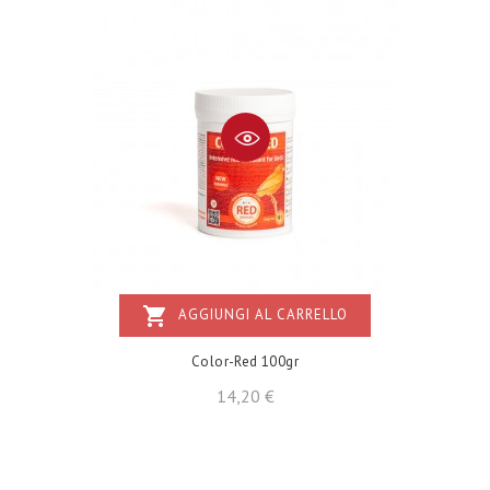
shopping_cart
AGGIUNGI AL CARRELLO
Color-Red 100gr
Prezzo
14,20 €