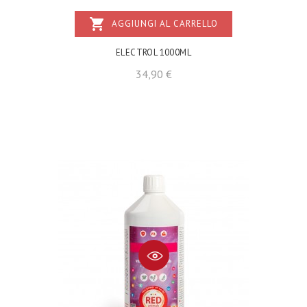
shopping_cart
AGGIUNGI AL CARRELLO
ELECTROL 1000ML
Prezzo
34,90 €