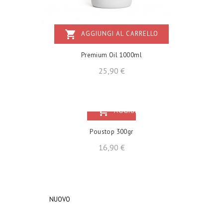
shopping_cart
AGGIUNGI AL CARRELLO
Premium Oil 1000ml
Prezzo
25,90 €
shopping_cart
AGGIUNGI AL CARRELLO
Poustop 300gr
Prezzo
16,90 €
NUOVO