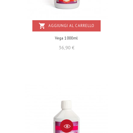
shopping_cart
AGGIUNGI AL CARRELLO
Vega 1000ml
Prezzo
36,90 €