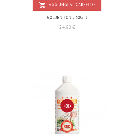
shopping_cart
AGGIUNGI AL CARRELLO
GOLDEN TONIC 500ml
Prezzo
24,90 €