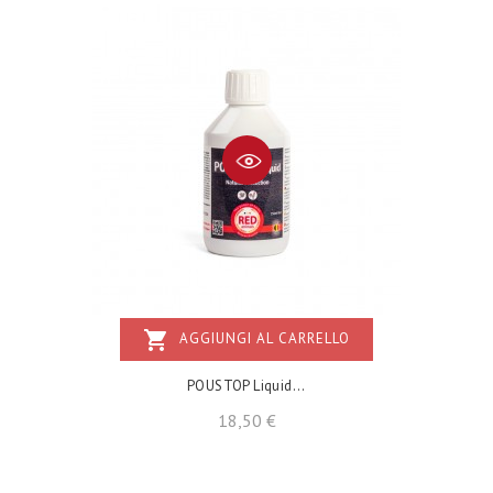
shopping_cart
AGGIUNGI AL CARRELLO
POUSTOP Liquid...
Prezzo
18,50 €