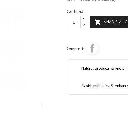
Cantidad

AÑADIR AL C
Compartir
Natural products & know-
Avoid antibiotics & enhanc
›