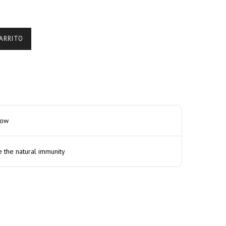
ARRITO
how
e the natural immunity