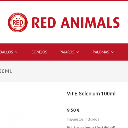
BALLOS
CONEJOS
PÁJAROS
PALOMAS



100ML
Vit E Selenium 100ml
9,50 €
Impuestos incluidos
Vit E + selenio (fertilidad)