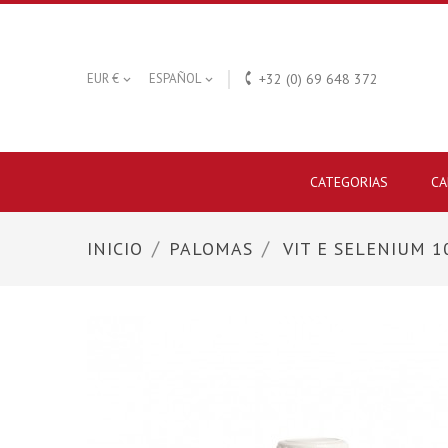

EUR €
ESPAÑOL
+32 (0) 69 648 372


CATEGORIAS
CA
INICIO
PALOMAS
VIT E SELENIUM 