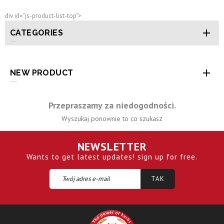
div id="js-product-list-top">

CATEGORIES

NEW PRODUCT
Przepraszamy za niedogodności.
Wyszukaj ponownie to co szukasz
NEWSLETTER
Wants to get latest updates! sign up for free.