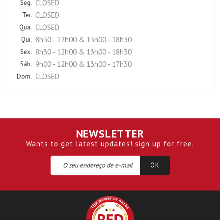
CLOSED
Seg.
CLOSED
Ter.
CLOSED
Qua.
8h30 - 12h00 & 13h00 - 18h30
Qui.
8h30 - 12h00 & 13h00 - 18h30
Sex.
9h00 - 12h00 & 13h00 - 17h30
Sáb.
CLOSED
Dom.
NEWSLETTER
Wants to get latest updates! sign up for free.