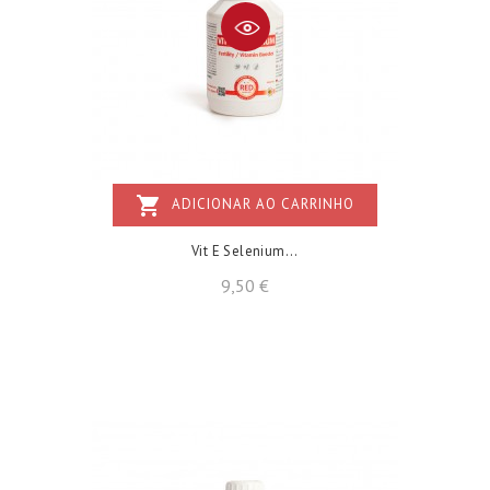
shopping_cart
ADICIONAR AO CARRINHO
Vit E Selenium...
Preço
9,50 €