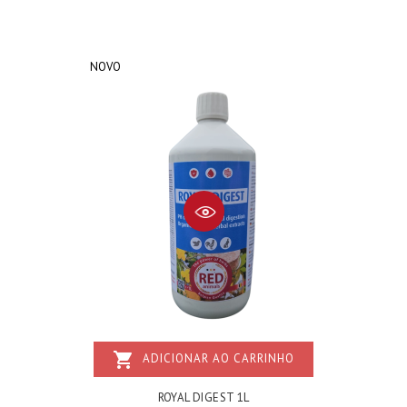
NOVO
shopping_cart
ADICIONAR AO CARRINHO
ROYAL DIGEST 1L