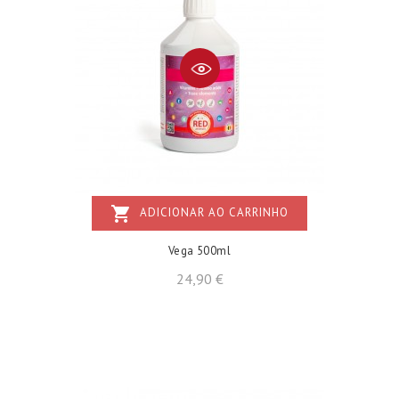
shopping_cart
ADICIONAR AO CARRINHO
Vega 500ml
Preço
24,90 €