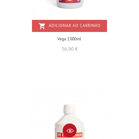
shopping_cart
ADICIONAR AO CARRINHO
Vega 1000ml
Preço
36,90 €