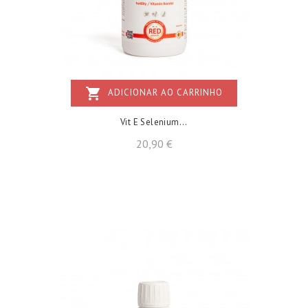
shopping_cart
ADICIONAR AO CARRINHO
Vit E Selenium...
Preço
20,90 €