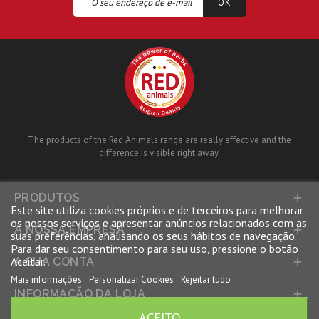
The products of the Red Animals range are really effective and the
difference is visible right away.
PRODUTOS

Este site utiliza cookies próprios e de terceiros para melhorar
os nossos serviços e apresentar anúncios relacionados com as
A NOSSA EMPRESA

suas preferências, analisando os seus hábitos de navegação.
Para dar seu consentimento para seu uso, pressione o botão
Aceitar.
A SUA CONTA

Mais informações
Personalizar Cookies
Rejeitar tudo
INFORMAÇÃO DA LOJA

ACEITO