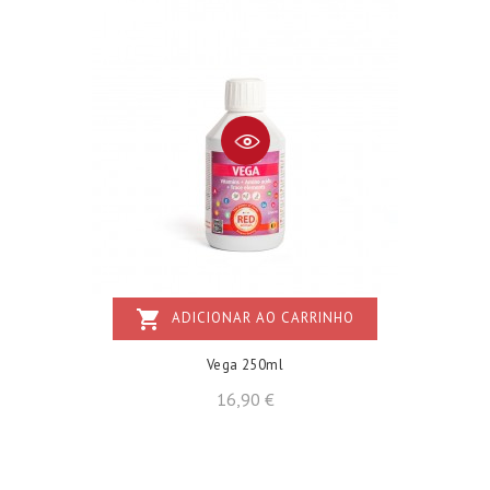
shopping_cart
ADICIONAR AO CARRINHO
Vega 250ml
Preço
16,90 €