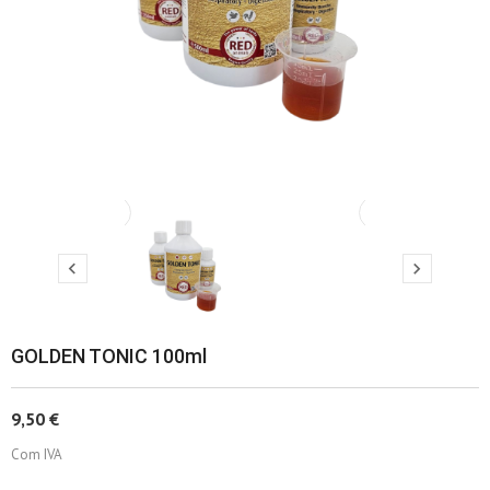
‹
›


GOLDEN TONIC 100ml
9,50 €
Com IVA