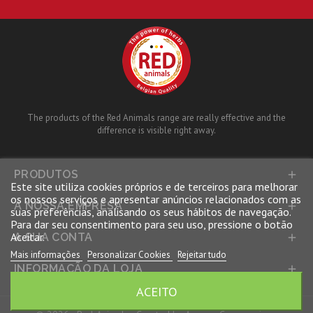
The products of the Red Animals range are really effective and the
difference is visible right away.
PRODUTOS

Este site utiliza cookies próprios e de terceiros para melhorar
os nossos serviços e apresentar anúncios relacionados com as
A NOSSA EMPRESA

suas preferências, analisando os seus hábitos de navegação.
Para dar seu consentimento para seu uso, pressione o botão
Aceitar.
A SUA CONTA

Mais informações
Personalizar Cookies
Rejeitar tudo
INFORMAÇÃO DA LOJA

ACEITO