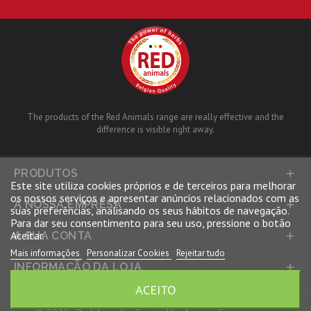
The products of the Red Animals range are really effective and the
difference is visible right away.
PRODUTOS

Este site utiliza cookies próprios e de terceiros para melhorar
os nossos serviços e apresentar anúncios relacionados com as
A NOSSA EMPRESA

suas preferências, analisando os seus hábitos de navegação.
Para dar seu consentimento para seu uso, pressione o botão
Aceitar.
A SUA CONTA

Mais informações
Personalizar Cookies
Rejeitar tudo
INFORMAÇÃO DA LOJA

ACEITO