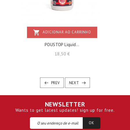
shopping_cart
ADICIONAR AO CARRINHO
POUSTOP Liquid...
Preço
18,50 €
PREV
NEXT
NEWSLETTER
Wants to get latest updates! sign up for free.