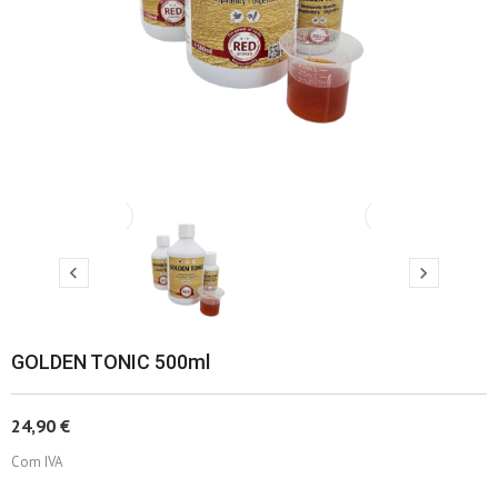
‹
›


GOLDEN TONIC 500ml
24,90 €
Com IVA