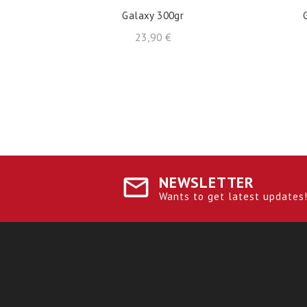
Galaxy 300gr
Preço
23,90 €
NEWSLETTER
Wants to get latest updates! 