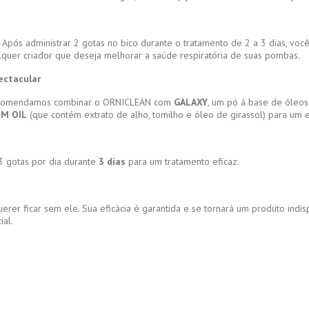
 administrar 2 gotas no bico durante o tratamento de 2 a 3 dias, você n
lquer criador que deseja melhorar a saúde respiratória de suas pombas.
ectacular
, recomendamos combinar o ORNICLEAN com
GALAXY
, um pó à base de óleos
M OIL
(que contém extrato de alho, tomilho e óleo de girassol) para um e
 gotas por dia durante
3 dias
para um tratamento eficaz.
rer ficar sem ele. Sua eficácia é garantida e se tornará um produto ind
ial.