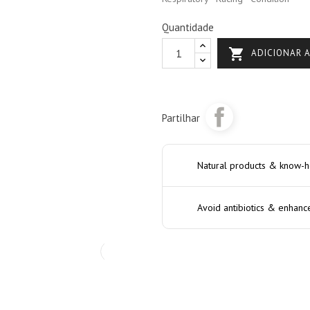
Quantidade

ADICIONAR 
Partilhar
Natural products & know-
Avoid antibiotics & enhanc
›