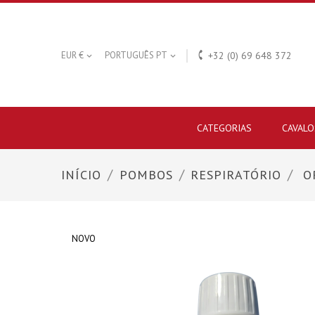

EUR €
PORTUGUÊS PT
+32 (0) 69 648 372


CATEGORIAS
CAVALO
INÍCIO
POMBOS
RESPIRATÓRIO
O
NOVO