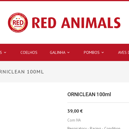
S
COELHOS
GALINHA
POMBOS
AVES



RNICLEAN 100ML
ORNICLEAN 100ml
39,00 €
Com IVA
Respiratory - Racing - Condition