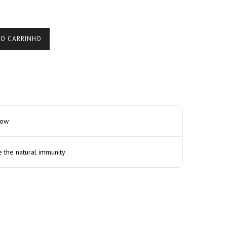
AO CARRINHO
how
e the natural immunity