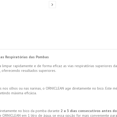

ias Respiratórias das Pombas
impar rapidamente e de forma eficaz as vias respiratórias superiores da
 oferecendo resultados superiores.
adas nos olhos ou nas narinas, o ORNICLEAN age diretamente no bico. Es
antindo máxima eficácia.
diretamente no bico da pomba durante
2 a 3 dias consecutivos antes d
l de ORNICLEAN em 1 litro de água, se essa opção for mais conveniente par