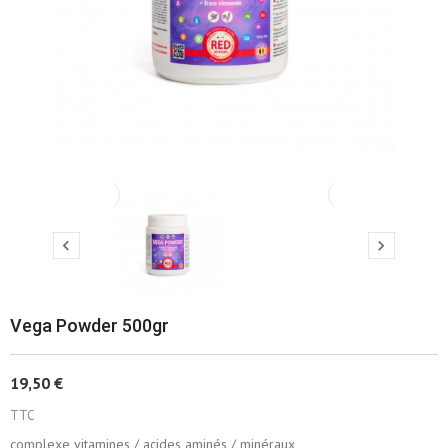
‹
›


Vega Powder 500gr
19,50 €
TTC
complexe vitamines / acides aminés / minéraux