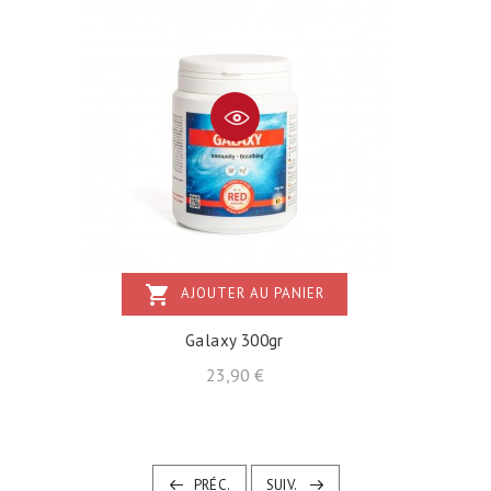
shopping_cart
AJOUTER AU PANIER
Galaxy 300gr
Prix
23,90 €
PRÉC.
SUIV.