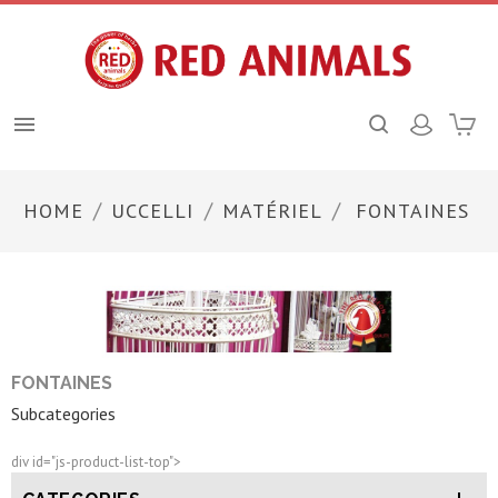

HOME
UCCELLI
MATÉRIEL
FONTAINES
FONTAINES
Subcategories
div id="js-product-list-top">