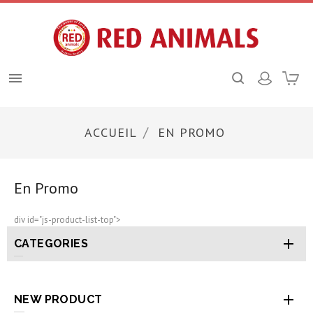

ACCUEIL
EN PROMO
En Promo
div id="js-product-list-top">

CATEGORIES

NEW PRODUCT