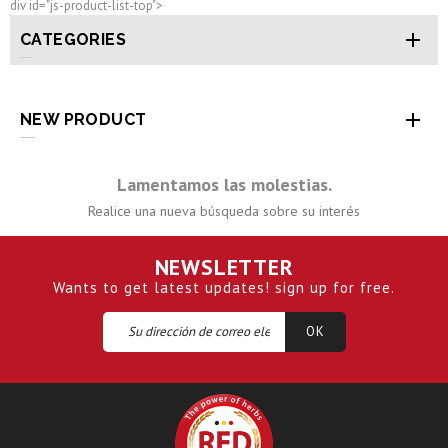
div id="js-product-list-top">

CATEGORIES

NEW PRODUCT
Lamentamos las molestias.
Realice una nueva búsqueda sobre su interés
NEWSLETTER
Wants to get latest updates! sign up for free.