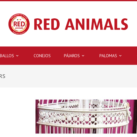
BALLOS
CONEJOS
PÁJAROS
PALOMAS



RS