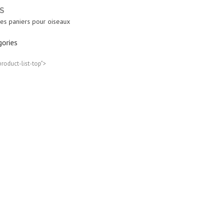
S
es paniers pour oiseaux
ories
product-list-top">