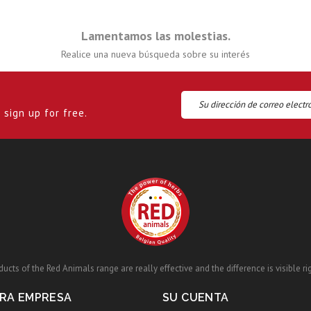
Lamentamos las molestias.
Realice una nueva búsqueda sobre su interés
sign up for free.
ucts of the Red Animals range are really effective and the difference is visible ri
RA EMPRESA
SU CUENTA