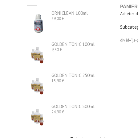
PANIER
ORNICLEAN 100ml
Acheter d
Precio
39,00 €
Subcateg
div id="js-
GOLDEN TONIC 100ml
Precio
9,50 €
GOLDEN TONIC 250ml
Precio
15,90 €
GOLDEN TONIC 500ml
Precio
24,90 €