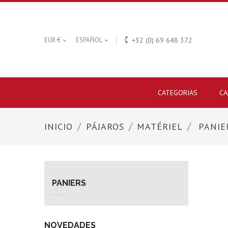

EUR €
ESPAÑOL
+32 (0) 69 648 372


CATEGORIAS
CA
INICIO
PÁJAROS
MATÉRIEL
PANIE
PANIERS
NOVEDADES