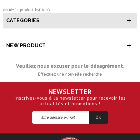
div id="js-product-list-top">

CATEGORIES

NEW PRODUCT
Veuillez nous excuser pour le désagrément.
Effectuez une nouvelle recherche
NEWSLETTER
Inscrivez-vous à la newsletter pour recevoir les
actualités et promotions !