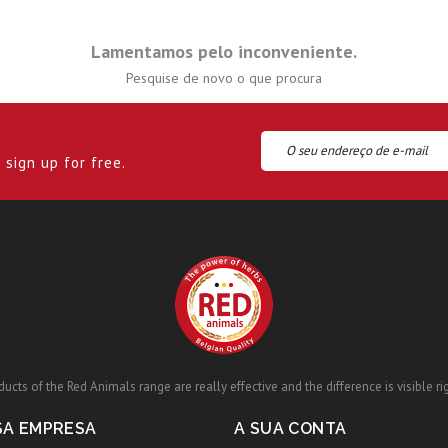
Lamentamos pelo inconveniente.
Pesquise de novo o que procura
sign up for free.
ucts of the Red Animals range are really effective and the difference is visible ri
SA EMPRESA
A SUA CONTA