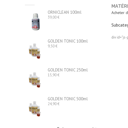
MATÉRI
ORNICLEAN 100ml
Acheter d
Preço
39,00 €
Subcateg
div id="js-
GOLDEN TONIC 100ml
Preço
9,50 €
GOLDEN TONIC 250ml
Preço
15,90 €
GOLDEN TONIC 500ml
Preço
24,90 €