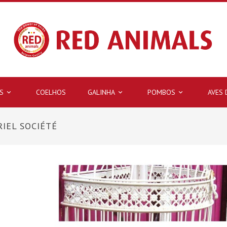
S
COELHOS
GALINHA
POMBOS
AVES



IEL SOCIÉTÉ