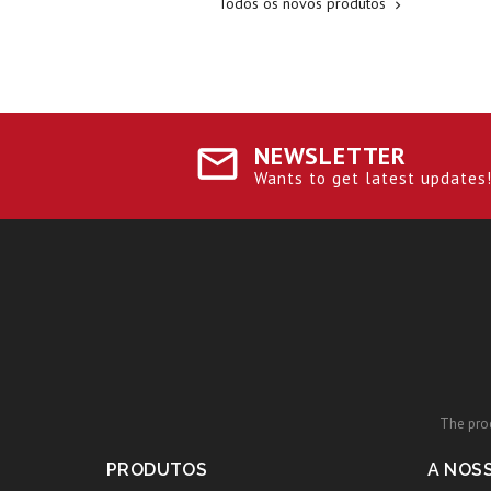
Todos os novos produtos

NEWSLETTER
Wants to get latest updates! 
The prod
PRODUTOS
A NOS