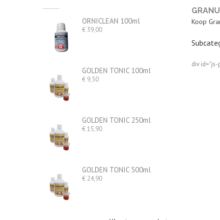
GRANU
ORNICLEAN 100ml
Koop Gran
Prijs
€ 39,00
Subcateg
div id="js-
GOLDEN TONIC 100ml
Prijs
€ 9,50
GOLDEN TONIC 250ml
Prijs
€ 15,90
GOLDEN TONIC 500ml
Prijs
€ 24,90