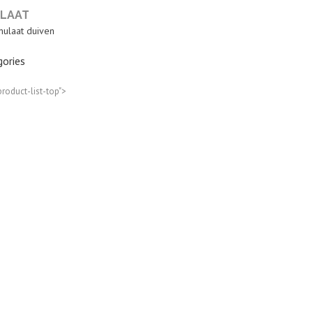
LAAT
ulaat duiven
ories
product-list-top">