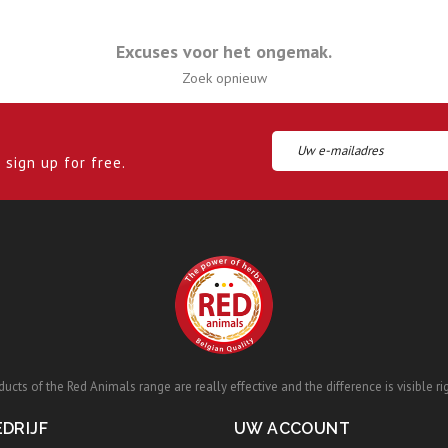
Excuses voor het ongemak.
Zoek opnieuw
sign up for free.
ucts of the Red Animals range are really effective and the difference is visible ri
DRIJF
UW ACCOUNT