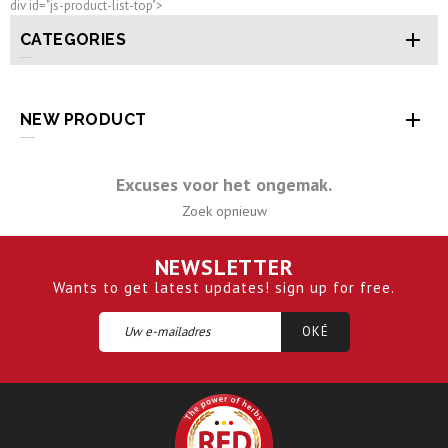
div id="js-product-list-top">

CATEGORIES

NEW PRODUCT
Excuses voor het ongemak.
Zoek opnieuw
NEWSLETTER
Wants to get latest updates! sign up for free.