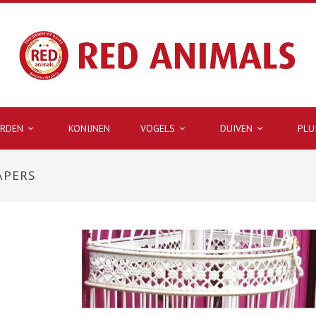
ARDEN
KONIJNEN
VOGELS
DUIVEN
PLU



APERS