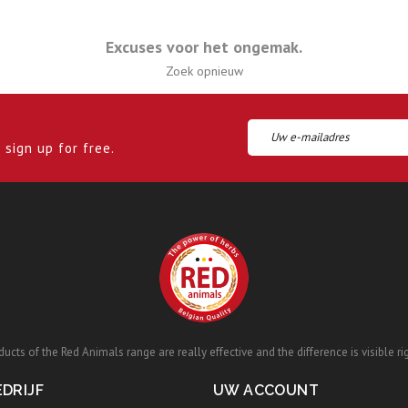
Excuses voor het ongemak.
Zoek opnieuw
sign up for free.
ucts of the Red Animals range are really effective and the difference is visible ri
DRIJF
UW ACCOUNT