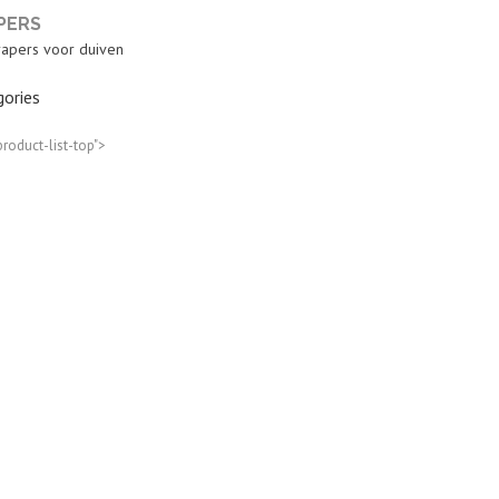
PERS
apers voor duiven
ories
product-list-top">