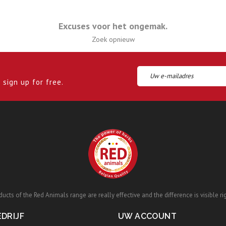
Excuses voor het ongemak.
Zoek opnieuw
sign up for free.
ucts of the Red Animals range are really effective and the difference is visible ri
DRIJF
UW ACCOUNT