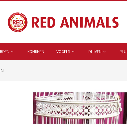
ARDEN
KONIJNEN
VOGELS
DUIVEN
PLU



EN