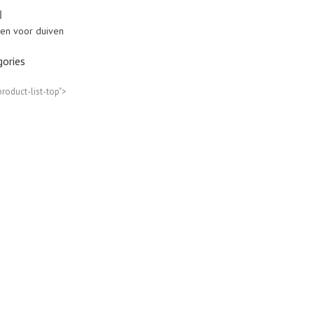
N
en voor duiven
ories
product-list-top">