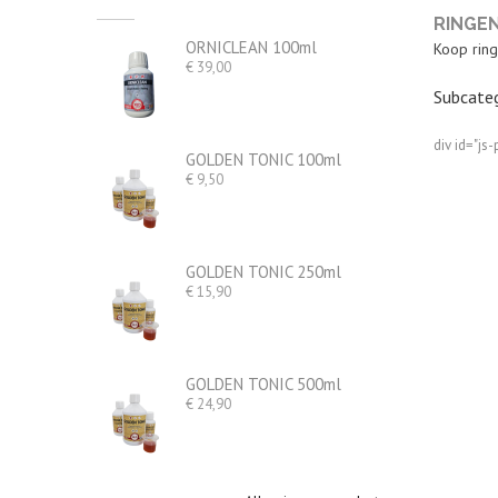
RINGE
ORNICLEAN 100ml
Koop ring
Prijs
€ 39,00
Subcateg
div id="js-
GOLDEN TONIC 100ml
Prijs
€ 9,50
GOLDEN TONIC 250ml
Prijs
€ 15,90
GOLDEN TONIC 500ml
Prijs
€ 24,90